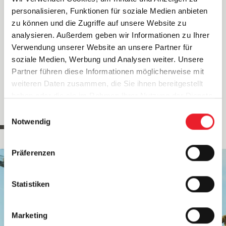
Book nu dit snowboardkursus og kom i gang!
personalisieren, Funktionen für soziale Medien anbieten
zu können und die Zugriffe auf unsere Website zu
TIL KURSERNE
analysieren. Außerdem geben wir Informationen zu Ihrer
Verwendung unserer Website an unsere Partner für
soziale Medien, Werbung und Analysen weiter. Unsere
Partner führen diese Informationen möglicherweise mit
weiteren Daten zusammen, die Sie ihnen bereitgestellt
haben oder die sie im Rahmen Ihrer Nutzung der Dienste
BLÅ, RØD ELLER SORT?
gesammelt haben.
E
Notwendig
i
n
w
Präferenzen
i
l
l
Statistiken
i
g
Marketing
u