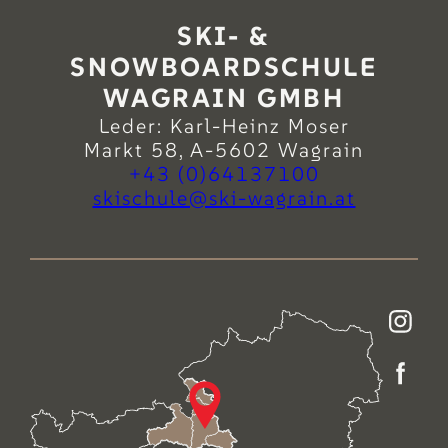
SKI- &
SNOWBOARDSCHULE
WAGRAIN GMBH
Leder: Karl-Heinz Moser
Markt 58, A-5602 Wagrain
+43 (0)64137100
ta.niargaw-iks@eluhcsiks