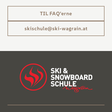
TIL FAQ'erne
ta.niargaw-iks@eluhcsiks