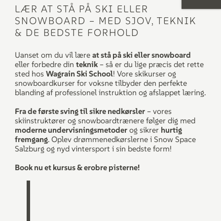
LÆR AT STÅ PÅ SKI ELLER
SNOWBOARD – MED SJOV, TEKNIK
PRISER
& DE BEDSTE FORHOLD
Book
kursus
nu
UDLEJNING
Uanset om du vil lære
at stå på ski eller snowboard
eller forbedre din
teknik
– så er du lige præcis det rette
sted hos
Wagrain Ski School
! Vore skikurser og
Til
SERVICE
snowboardkurser for voksne tilbyder den perfekte
udlejning
blanding af professionel instruktion og afslappet læring.
Fra de første sving til sikre nedkørsler
– vores
skiinstruktører og snowboardtrænere følger dig med
moderne undervisningsmetoder
og sikrer
hurtig
fremgang
. Oplev drømmenedkørslerne i Snow Space
Salzburg og nyd vintersport i sin bedste form!
Book nu et kursus & erobre pisterne!