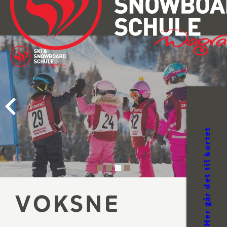
SKI WAGRAIN
BØRN
til kortet
VOKSEN
Alpint skiløb
Her går det
Snowboard
VOKSNE
PRIVAT