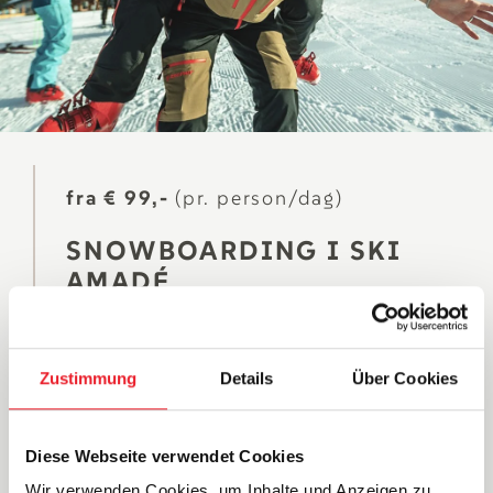
fra € 99,-
(pr. person/dag)
SNOWBOARDING I SKI
AMADÉ
DIN INDGANG TIL BOARD-SJOV
lær at snowboarde
eller
perfektioner din teknik
Zustimmung
Details
Über Cookies
med professionelle fra Skiskolen Wagrain. Med
personlig støtte
og
masser af sjov
vil du opleve
hurtige fremskridt på pisterne i Snow Space
Diese Webseite verwendet Cookies
Salzburg.
Wir verwenden Cookies, um Inhalte und Anzeigen zu