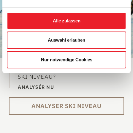
n
g
s
Alle zulassen
a
u
s
Auswahl erlauben
w
a
Nur notwendige Cookies
h
l
ØNSKER DU AT KENDE DIT
SKI NIVEAU?
ANALYSÉR NU
ANALYSER SKI NIVEAU